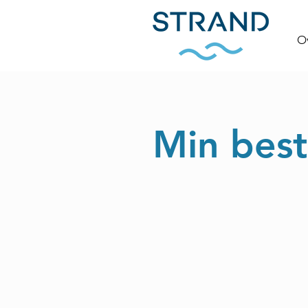
O
Min besti