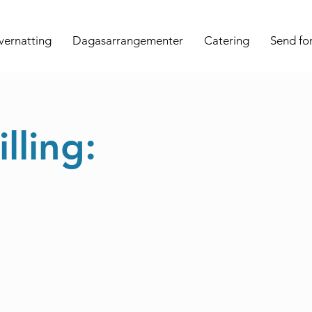
vernatting
Dagasarrangementer
Catering
Send fo
lling: