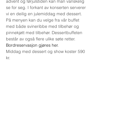
advent og førjulstiden kan man vanskelig 
se for seg. I forkant av konserten serverer 
vi en deilig en julemiddag med dessert. 
På menyen kan du velge fra vår buffet 
med både svineribbe med tilbehør og 
pinnekjøtt med tilbehør. Dessertbuffeten 
består av også flere ulike søte retter.
Bordreservasjon gjøres her. 
Middag med dessert og show koster 590 
kr.
Adresse:
Østerøyveien 233
3237 Sandefjord
Resepsjon og kontor:
tlf:
+47 404 97 514
post@strand-sandefjord.no