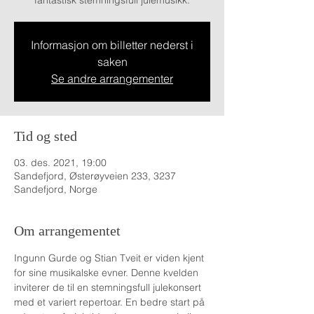
fantastisk stemningsfull julemusikk.
Informasjon om billetter nederst i
saken
Se andre arrangementer
Tid og sted
03. des. 2021, 19:00
Sandefjord, Østerøyveien 233, 3237
Sandefjord, Norge
Om arrangementet
Ingunn Gurde og Stian Tveit er viden kjent 
for sine musikalske evner. Denne kvelden 
inviterer de til en stemningsfull julekonsert 
med et variert repertoar. En bedre start på 