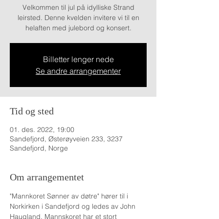
Velkommen til jul på idylliske Strand
leirsted. Denne kvelden invitere vi til en
helaften med julebord og konsert.
Billetter lenger nede
Se andre arrangementer
Tid og sted
01. des. 2022, 19:00
Sandefjord, Østerøyveien 233, 3237
Sandefjord, Norge
Om arrangementet
"Mannkoret Sønner av døtre" hører til i 
Norkirken i Sandefjord og ledes av John 
Haugland. Mannskoret har et stort 