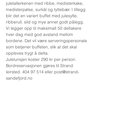
juletallerkenen med ribbe, medisterkake, 
medisterpølse, surkål og tyttebær. I tillegg 
blir det en variert buffet med julesylte, 
ribberull, sild og mye annet godt pålegg.
Vi legger opp til maksimalt 50 deltakere 
hver dag med god avstand mellom 
bordene. Det vil være serveringspersonale 
som betjener buffeten, slik at det skal 
oppleves trygt å delta.
Julelunsjen koster 290 kr per person.
Bordreservasjonen gjøres til Strand 
leirsted. 404 97 514 eller post@strand-
sandefjord.no
Adresse:
Østerøyveien 233
3237 Sandefjord