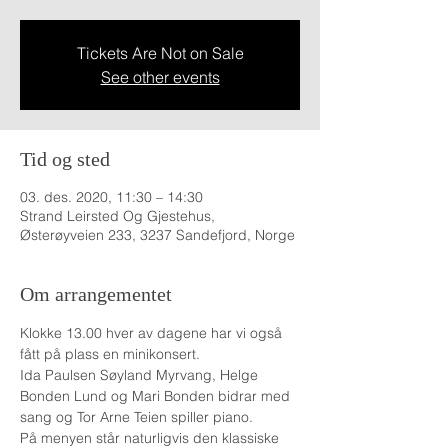
Tickets Are Not on Sale
See other events
Tid og sted
03. des. 2020, 11:30 – 14:30
Strand Leirsted Og Gjestehus,
Østerøyveien 233, 3237 Sandefjord, Norge
Om arrangementet
Klokke 13.00 hver av dagene har vi også 
fått på plass en minikonsert.
Ida Paulsen Søyland Myrvang, Helge 
Bonden Lund og Mari Bonden bidrar med 
sang og Tor Arne Teien spiller piano.
På menyen står naturligvis den klassiske 