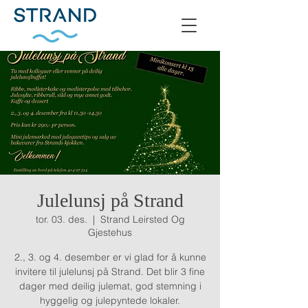
Julelunsj på Strand
tor. 03. des.
  |  
Strand Leirsted Og
Gjestehus
2., 3. og 4. desember er vi glad for å kunne
invitere til julelunsj på Strand. Det blir 3 fine
dager med deilig julemat, god stemning i
hyggelig og julepyntede lokaler.