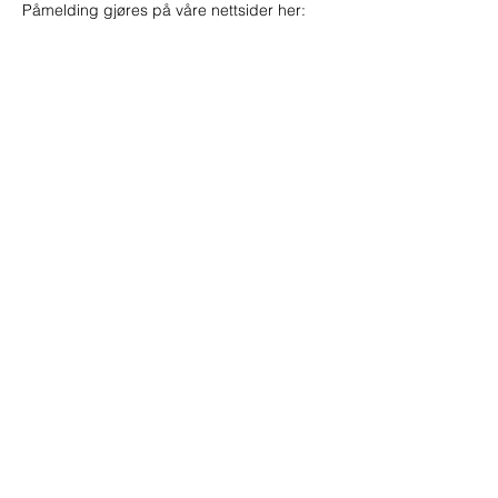
Påmelding gjøres på våre nettsider her: 
Adresse:
Østerøyveien 233
3237 Sandefjord
Resepsjon og kontor:
tlf:
+47 404 97 514
post@strand-sandefjord.no
Strand leirsted eies av
Normisjon region Vestfold Buskerud