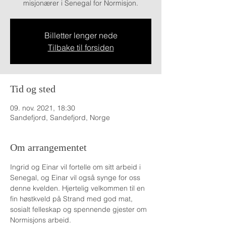
misjonærer i Senegal for Normisjon.
Billetter lenger nede
Tilbake til forsiden
Tid og sted
09. nov. 2021, 18:30
Sandefjord, Sandefjord, Norge
Om arrangementet
Ingrid og Einar vil fortelle om sitt arbeid i 
Senegal, og Einar vil også synge for oss 
denne kvelden. Hjertelig velkommen til en 
fin høstkveld på Strand med god mat, 
sosialt felleskap og spennende gjester om 
Normisjons arbeid. 