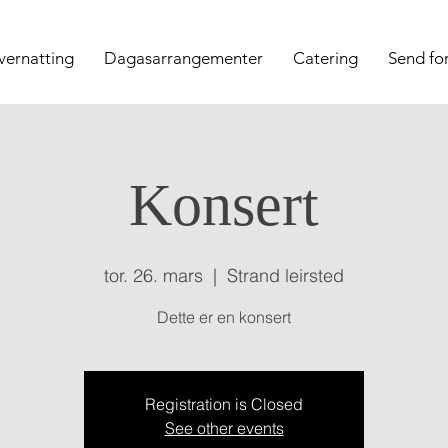
vernatting
Dagasarrangementer
Catering
Send fo
Konsert
tor. 26. mars
  |  
Strand leirsted
Dette er en konsert
Registration is Closed
See other events