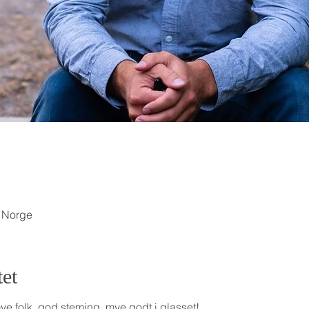
, Norge
et
ye folk, god steming, mye godt i glasset!