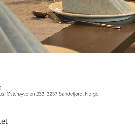
0
us, Østerøyveien 233, 3237 Sandefjord, Norge
et