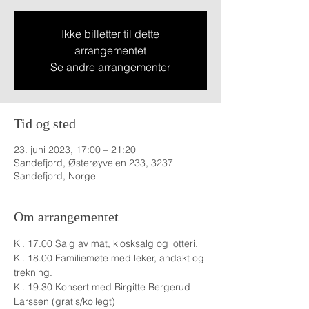
Ikke billetter til dette
arrangementet
Se andre arrangementer
Tid og sted
23. juni 2023, 17:00 – 21:20
Sandefjord, Østerøyveien 233, 3237
Sandefjord, Norge
Om arrangementet
Kl. 17.00 Salg av mat, kiosksalg og lotteri. 
Kl. 18.00 Familiemøte med leker, andakt og 
trekning. 
Kl. 19.30 Konsert med Birgitte Bergerud 
Larssen (gratis/kollegt) 