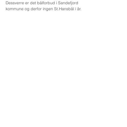
Dessverre er det bålforbud i Sandefjord 
kommune og derfor ingen St.Hansbål i år. 
Adresse:
Østerøyveien 233
3237 Sandefjord
Resepsjon og kontor:
tlf:
+47 404 97 514
post@strand-sandefjord.no
Strand leirsted eies av
Normisjon region Vestfold Buskerud